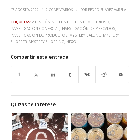
/
/
17 AGOSTO, 2020
0 COMENTARIOS
POR
PEDRO SUAREZ VARELA
ETIQUETAS:
ATENCIÓN AL CLIENTE
,
CLIENTE MISTERIOSO
,
INVESTIGACIÓN COMERCIAL
,
INVESTIGACIÓN DE MERCADOS
,
INVESTIGACION DE PRODUCTOS
,
MYSTERY CALLING
,
MYSTERY
SHOPPER
,
MYSTERY SHOPPING
,
NEXO
Compartir esta entrada
Quizás te interese