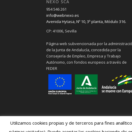
NEXO SCA
954 546 261
info@webnexo.es
Avenida Hytasa, Nº 10, 3ª planta, Módulo 316.
CP: 41006, Sevilla
Página web subvencionada por la administraci
de la Junta de Andalucía, concedida por la
Consejería de Empleo, Empresa y Trabajo
Autónomo, con fondos europeos a través de
FEDER
Utilizamos cookies propias y de terceros para fines analític
páginas visitadas). Puede aceptar las cookies haciendo clic 