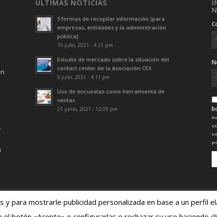
ÚLTIMAS NOTICIAS
I
N
5 formas de recopilar información (para
C
empresas, entidades y la administración
pública)
19 julio, 2021 - 4:21 pm
Estudio de mercado sobre la situación del
N
contact center de la Asociación CEX
ón
5 julio, 2021 - 4:11 pm
Uso de encuestas como herramienta de
ventas
b
21 junio, 2021 - 12:09 pm
Pr
Ut
in
pr
os y para mostrarle publicidad personalizada en base a un perfil 
en el botón «Acepto» o configurarlas o rechazar su uso haciendo cl