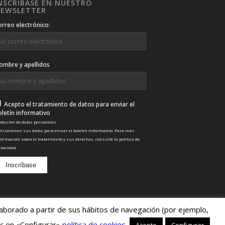
NSCRÍBASE EN NUESTRO
EWSLETTER
orreo electrónico:
ombre y apellidos
Acepto el tratamiento de datos para enviar el
oletín informativo
otección de datos personales
ilizaremos sus datos para enviar el boletín informativo. Para más
formación sobre el tratamiento y sus derechos, consulte la
política de
ivacidad
.
elaborado a partir de sus hábitos de navegación (por ejemplo,
ic en «Configurar»
política de cookies
.