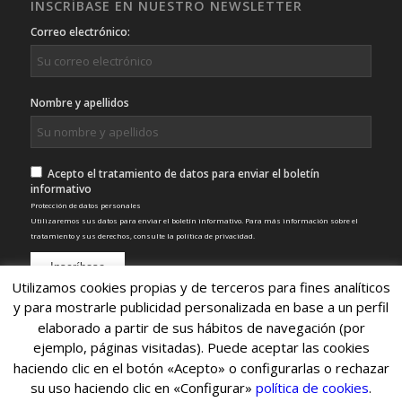
INSCRÍBASE EN NUESTRO NEWSLETTER
Correo electrónico:
Nombre y apellidos
Acepto el tratamiento de datos para enviar el boletín
informativo
Protección de datos personales
Utilizaremos sus datos para enviar el boletín informativo. Para más información sobre el
tratamiento y sus derechos, consulte la
política de privacidad
.
Utilizamos cookies propias y de terceros para fines analíticos
y para mostrarle publicidad personalizada en base a un perfil
elaborado a partir de sus hábitos de navegación (por
ejemplo, páginas visitadas). Puede aceptar las cookies
haciendo clic en el botón «Acepto» o configurarlas o rechazar
su uso haciendo clic en «Configurar»
política de cookies
.
© Copyright 2022 - Nexo SCA