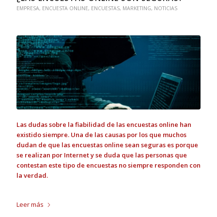
EMPRESA
,
ENCUESTA ONLINE
,
ENCUESTAS
,
MARKETING
,
NOTICIAS
Las dudas sobre la fiabilidad de las encuestas online han
existido siempre. Una de las causas por los que muchos
dudan de que las encuestas online sean seguras es porque
se realizan por Internet y se duda que las personas que
contestan este tipo de encuestas no siempre responden con
la verdad.
Leer más