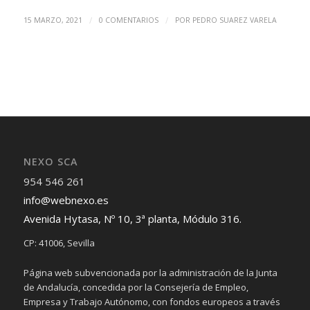
/
/
15 MARZO, 2021
0 COMENTARIOS
POR
PEDRO SUAREZ VARELA
NEXO SCA
954 546 261
info@webnexo.es
Avenida Hytasa, Nº 10, 3ª planta, Módulo 316.
CP: 41006, Sevilla
Página web subvencionada por la administración de la Junta
de Andalucía, concedida por la Consejería de Empleo,
Empresa y Trabajo Autónomo, con fondos europeos a través