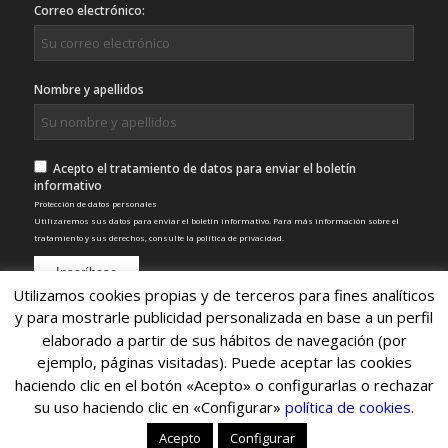
Correo electrónico:
Nombre y apellidos
Acepto el tratamiento de datos para enviar el boletín
informativo
Protección de datos personales
Utilizaremos sus datos para enviar el boletín informativo. Para más información sobre el
tratamiento y sus derechos, consulte la
política de privacidad
.
Utilizamos cookies propias y de terceros para fines analíticos
y para mostrarle publicidad personalizada en base a un perfil
elaborado a partir de sus hábitos de navegación (por
ejemplo, páginas visitadas). Puede aceptar las cookies
haciendo clic en el botón «Acepto» o configurarlas o rechazar
su uso haciendo clic en «Configurar»
política de cookies
.
© Copyright 2022 - Nexo SCA
Inicio
Servicios
Clientes
Noticias
Contacto
Acepto
Configurar
Aviso legal
Politica de privacidad
Política de cookies