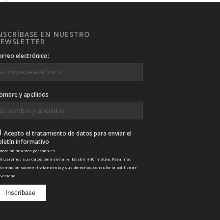
NSCRÍBASE EN NUESTRO
EWSLETTER
orreo electrónico:
ombre y apellidos
Acepto el tratamiento de datos para enviar el
oletín informativo
otección de datos personales
ilizaremos sus datos para enviar el boletín informativo. Para más
formación sobre el tratamiento y sus derechos, consulte la
política de
ivacidad
.