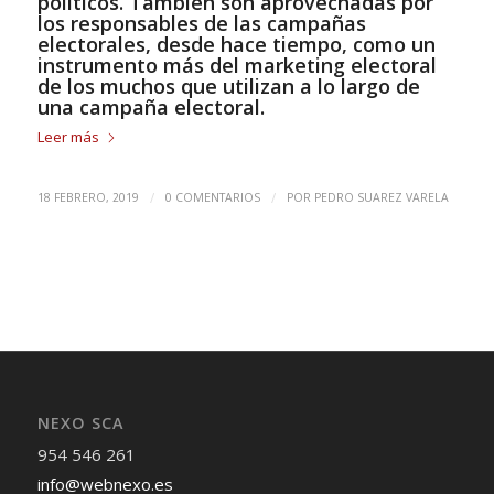
políticos. También son aprovechadas por
los responsables de las campañas
electorales, desde hace tiempo, como un
instrumento más del marketing electoral
de los muchos que utilizan a lo largo de
una campaña electoral.
Leer más
/
/
18 FEBRERO, 2019
0 COMENTARIOS
POR
PEDRO SUAREZ VARELA
NEXO SCA
954 546 261
info@webnexo.es