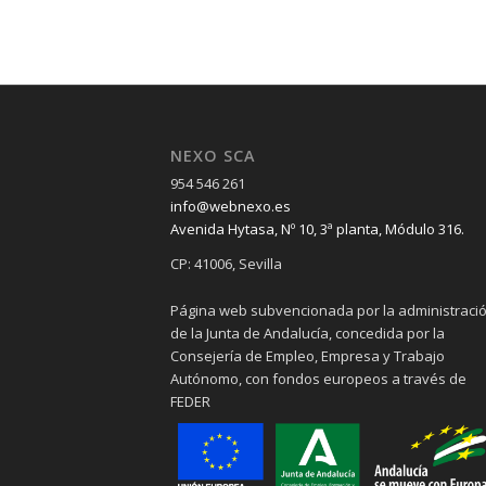
NEXO SCA
954 546 261
info@webnexo.es
Avenida Hytasa, Nº 10, 3ª planta, Módulo 316.
CP: 41006, Sevilla
Página web subvencionada por la administraci
de la Junta de Andalucía, concedida por la
Consejería de Empleo, Empresa y Trabajo
Autónomo, con fondos europeos a través de
FEDER