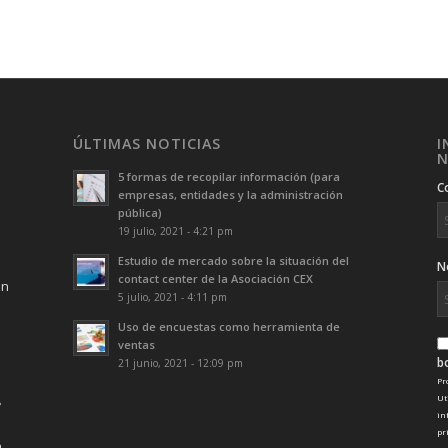
ÚLTIMAS NOTICIAS
I
N
5 formas de recopilar información (para
C
empresas, entidades y la administración
pública)
19 julio, 2021 - 4:21 pm
Estudio de mercado sobre la situación del
N
contact center de la Asociación CEX
ón
5 julio, 2021 - 4:11 pm
Uso de encuestas como herramienta de
ventas
b
21 junio, 2021 - 12:09 pm
Pr
Ut
in
pr