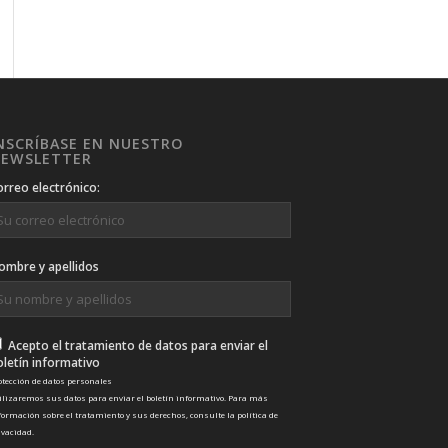
NSCRÍBASE EN NUESTRO
EWSLETTER
orreo electrónico:
ombre y apellidos
Acepto el tratamiento de datos para enviar el
oletín informativo
otección de datos personales
ilizaremos sus datos para enviar el boletín informativo. Para más
formación sobre el tratamiento y sus derechos, consulte la
política de
ivacidad
.