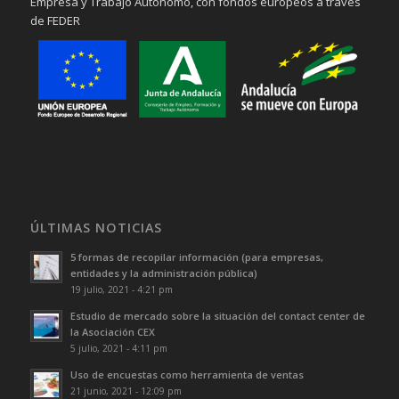
Empresa y Trabajo Autónomo, con fondos europeos a través
de FEDER
ÚLTIMAS NOTICIAS
5 formas de recopilar información (para empresas,
entidades y la administración pública)
19 julio, 2021 - 4:21 pm
Estudio de mercado sobre la situación del contact center de
la Asociación CEX
5 julio, 2021 - 4:11 pm
Uso de encuestas como herramienta de ventas
21 junio, 2021 - 12:09 pm