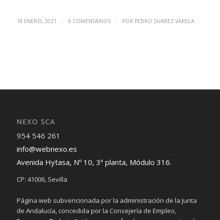
/
/
18 ENERO, 2021
0 COMENTARIOS
POR
PEDRO SUAREZ VARELA
NEXO SCA
954 546 261
info@webnexo.es
Avenida Hytasa, Nº 10, 3ª planta, Módulo 316.
CP: 41006, Sevilla
Página web subvencionada por la administración de la Junta
de Andalucía, concedida por la Consejería de Empleo,