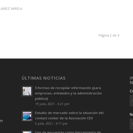
UAREZ VARELA
Página 2 de 3
ÚLTIMAS NOTICIAS
I
N
5 formas de recopilar información (para
C
empresas, entidades y la administración
pública)
19 julio, 2021 - 4:21 pm
Estudio de mercado sobre la situación del
N
contact center de la Asociación CEX
ón
5 julio, 2021 - 4:11 pm
Uso de encuestas como herramienta de