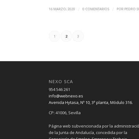
/
/
16 MARZO, 2020
0 COMENTARIOS
POR
PEDRO S
1
2
3
NEXO SCA
954 546 261
info@webnexo.es
Avenida Hytasa, Nº 10, 3ª planta, Módulo 316.
CP: 41006, Sevilla
Página web subvencionada por la administraci
de la Junta de Andalucía, concedida por la
Consejería de Empleo, Empresa y Trabajo