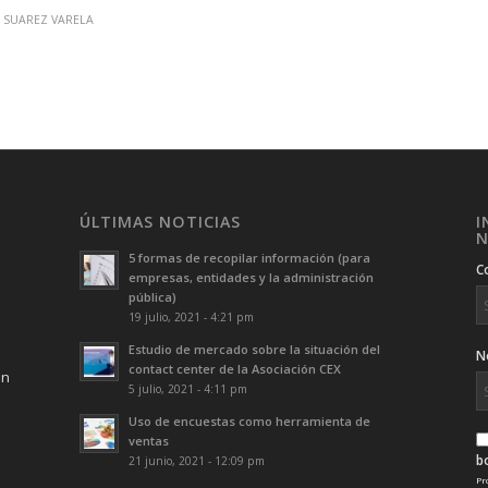
 SUAREZ VARELA
ÚLTIMAS NOTICIAS
I
N
5 formas de recopilar información (para
C
empresas, entidades y la administración
pública)
19 julio, 2021 - 4:21 pm
Estudio de mercado sobre la situación del
N
contact center de la Asociación CEX
ón
5 julio, 2021 - 4:11 pm
Uso de encuestas como herramienta de
ventas
b
21 junio, 2021 - 12:09 pm
Pr