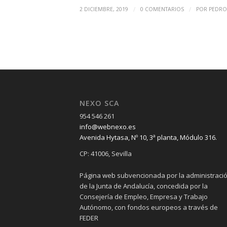
/
/
2 DICIEMBRE, 2019
0 COMENTARIOS
POR
PEDRO
NEXO SCA
954 546 261
info@webnexo.es
Avenida Hytasa, Nº 10, 3ª planta, Módulo 316.
CP: 41006, Sevilla
Página web subvencionada por la administraci
de la Junta de Andalucía, concedida por la
Consejería de Empleo, Empresa y Trabajo
Autónomo, con fondos europeos a través de
FEDER