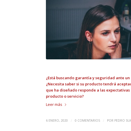
¿Está buscando garantía y seguridad ante u
¿Necesita saber si su producto tendrá acepta
que ha diseñado responde a las expectativas d
producto o servicio?
Leer más
/
/
6 ENERO, 2020
0 COMENTARIOS
POR
PEDRO SU