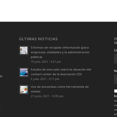
ÚLTIMAS NOTICIAS
I
N
5 formas de recopilar información (para
C
empresas, entidades y la administración
pública)
19 julio, 2021 - 4:21 pm
Estudio de mercado sobre la situación del
N
contact center de la Asociación CEX
ón
5 julio, 2021 - 4:11 pm
Uso de encuestas como herramienta de
ventas
b
21 junio, 2021 - 12:09 pm
Pr
Ut
in
pr