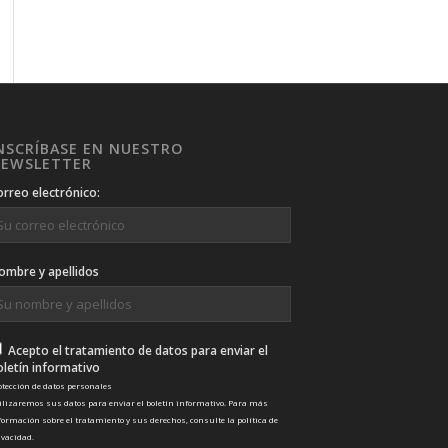
NSCRÍBASE EN NUESTRO
EWSLETTER
orreo electrónico:
ombre y apellidos
Acepto el tratamiento de datos para enviar el
oletín informativo
otección de datos personales
ilizaremos sus datos para enviar el boletín informativo. Para más
formación sobre el tratamiento y sus derechos, consulte la
política de
ivacidad
.