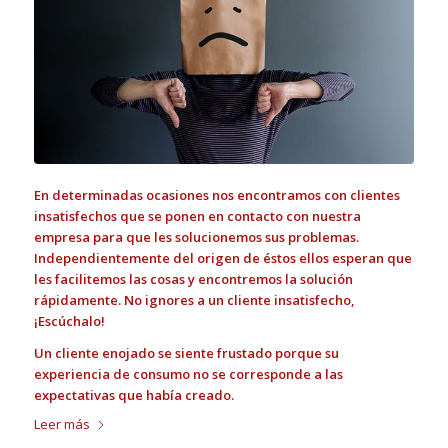
En determinadas ocasiones nos encontramos con clientes
insatisfechos que se ponen en contacto con nuestra
empresa para que les solucionemos sus problemas.
Independientemente del origen de éstos ellos esperan que
les facilitemos las cosas y encontremos la solución
rápidamente. No ignores a un cliente insatisfecho,
¡Escúchalo!
Un cliente enojado se siente frustado porque su
experiencia de consumo no se corresponde a las
expectativas que había creado.
Leer más