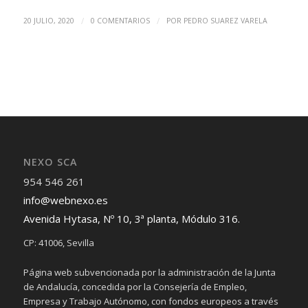
/
/
20 JULIO, 2020
0 COMENTARIOS
POR
PEDRO SUAREZ VARELA
NEXO SCA
954 546 261
info@webnexo.es
Avenida Hytasa, Nº 10, 3ª planta, Módulo 316.
CP: 41006, Sevilla
Página web subvencionada por la administración de la Junta
de Andalucía, concedida por la Consejería de Empleo,
Empresa y Trabajo Autónomo, con fondos europeos a través