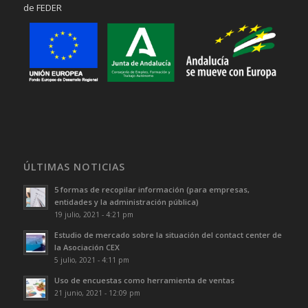
de FEDER
ÚLTIMAS NOTICIAS
5 formas de recopilar información (para empresas,
entidades y la administración pública)
19 julio, 2021 - 4:21 pm
Estudio de mercado sobre la situación del contact center de
la Asociación CEX
5 julio, 2021 - 4:11 pm
Uso de encuestas como herramienta de ventas
21 junio, 2021 - 12:09 pm