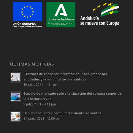
ÚLTIMAS NOTICIAS
5 formas de recopilar información (para empresas,
entidades y la administración pública)
19 julio, 2021 - 4:21 pm
Estudio de mercado sobre la situación del contact center de
la Asociación CEX
5 julio, 2021 - 4:11 pm
Uso de encuestas como herramienta de ventas
21 junio, 2021 - 12:09 pm