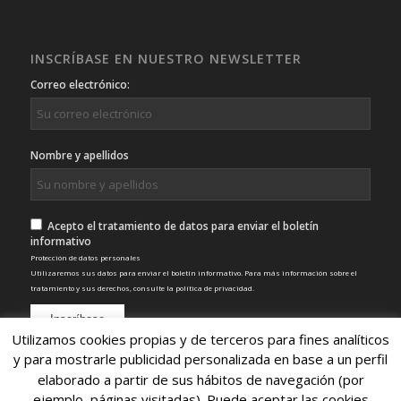
INSCRÍBASE EN NUESTRO NEWSLETTER
Correo electrónico:
Nombre y apellidos
Acepto el tratamiento de datos para enviar el boletín
informativo
Protección de datos personales
Utilizaremos sus datos para enviar el boletín informativo. Para más información sobre el
tratamiento y sus derechos, consulte la
política de privacidad
.
Utilizamos cookies propias y de terceros para fines analíticos
y para mostrarle publicidad personalizada en base a un perfil
elaborado a partir de sus hábitos de navegación (por
ejemplo, páginas visitadas). Puede aceptar las cookies