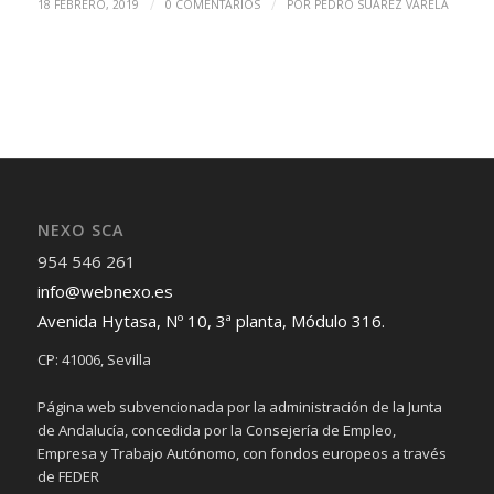
/
/
18 FEBRERO, 2019
0 COMENTARIOS
POR
PEDRO SUAREZ VARELA
NEXO SCA
954 546 261
info@webnexo.es
Avenida Hytasa, Nº 10, 3ª planta, Módulo 316.
CP: 41006, Sevilla
Página web subvencionada por la administración de la Junta
de Andalucía, concedida por la Consejería de Empleo,
Empresa y Trabajo Autónomo, con fondos europeos a través
de FEDER