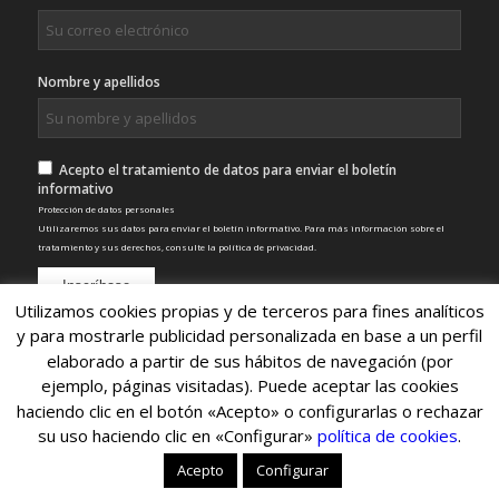
Nombre y apellidos
Acepto el tratamiento de datos para enviar el boletín
informativo
Protección de datos personales
Utilizaremos sus datos para enviar el boletín informativo. Para más información sobre el
tratamiento y sus derechos, consulte la
política de privacidad
.
Utilizamos cookies propias y de terceros para fines analíticos
y para mostrarle publicidad personalizada en base a un perfil
elaborado a partir de sus hábitos de navegación (por
ejemplo, páginas visitadas). Puede aceptar las cookies
haciendo clic en el botón «Acepto» o configurarlas o rechazar
su uso haciendo clic en «Configurar»
política de cookies
.
© Copyright 2022 - Nexo SCA
Inicio
Servicios
Clientes
Noticias
Contacto
Acepto
Configurar
Aviso legal
Politica de privacidad
Política de cookies