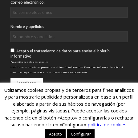
Correo electrónico:
Nombre y apellidos
Acepto el tratamiento de datos para enviar el boletín
informativo
Protección de datos personales
Utilizaremos sus datos para enviar el boletín informativo. Para más información sobre el
tratamiento y sus derechos, consulte la
política de privacidad
.
Utilizamos cookies propias y de terceros para fines analíticos
y para mostrarle publicidad personalizada en base a un perfil
elaborado a partir de sus hábitos de navegación (por
ejemplo, páginas visitadas). Puede aceptar las cookies
haciendo clic en el botón «Acepto» o configurarlas o rechazar
su uso haciendo clic en «Configurar»
política de cookies
.
© Copyright 2022 - Nexo SCA
Inicio
Servicios
Clientes
Noticias
Contacto
Acepto
Configurar
Aviso legal
Politica de privacidad
Política de cookies