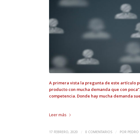
A primera vista la pregunta de este artículo
producto con mucha demanda que con poca”. Es
competencia. Donde hay mucha demanda sue
Leer más
/
/
17 FEBRERO, 2020
0 COMENTARIOS
POR
PEDRO 