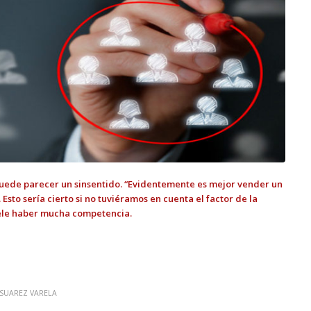
 puede parecer un sinsentido. “Evidentemente es mejor vender un
to sería cierto si no tuviéramos en cuenta el factor de la
le haber mucha competencia.
SUAREZ VARELA