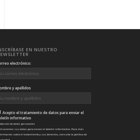
NSCRÍBASE EN NUESTRO
EWSLETTER
orreo electrónico:
ombre y apellidos
Acepto el tratamiento de datos para enviar el
oletín informativo
otección de datos personales
ilizaremos sus datos para enviar el boletín informativo. Para más
formación sobre el tratamiento y sus derechos, consulte la
política de
ivacidad
.