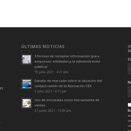
ÚLTIMAS NOTICIAS
I
N
5 formas de recopilar información (para
C
empresas, entidades y la administración
pública)
19 julio, 2021 - 4:21 pm
Estudio de mercado sobre la situación del
N
contact center de la Asociación CEX
ón
5 julio, 2021 - 4:11 pm
Uso de encuestas como herramienta de
ventas
b
21 junio, 2021 - 12:09 pm
Pr
Ut
in
pr