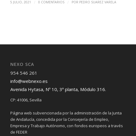
/
/
5 JULIO, 2021
0 COMENTARIOS
POR
PEDRO SUAREZ VARELA
NEXO SCA
954 546 261
info@webnexo.es
Avenida Hytasa, Nº 10, 3ª planta, Módulo 316.
CP: 41006, Sevilla
Página web subvencionada por la administración de la Junta
de Andalucía, concedida por la Consejería de Empleo,
Empresa y Trabajo Autónomo, con fondos europeos a través
de FEDER