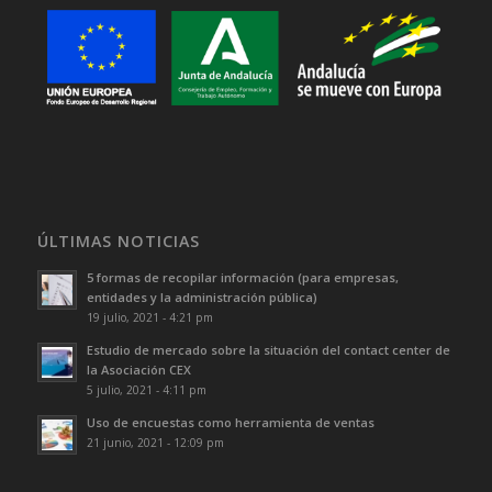
ÚLTIMAS NOTICIAS
5 formas de recopilar información (para empresas,
entidades y la administración pública)
19 julio, 2021 - 4:21 pm
Estudio de mercado sobre la situación del contact center de
la Asociación CEX
5 julio, 2021 - 4:11 pm
Uso de encuestas como herramienta de ventas
21 junio, 2021 - 12:09 pm