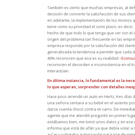
También es cierto que muchas empresas, al defin
decisión de convertir la satisfacción de sus clie
en adelante, la implementación de los mismos q
tiene como su prioridad el corto plazo, es decir
hecho de que todo lo que tenga que ver con el cli
origen del problema tan frecuente en las empresa
empresa responde por la satisfacción del cliente
generalizada la tendencia a permitir que cada á
40% reconocen que esa es su realidad –
Econsu
reconocen el desorden e inconsistencia en el 
interactúan.
En última instancia, lo fundamental es la nec
lo que esperan, sorprender con detalles ine
Hace poco arrendé un auto en Hertz, tres días
una señora sentara a su bebé en el asiento pos
darse cuenta chocó contra mi carro. De inmediat
agente que me atendió preguntó en primer luga
estábamos bien, me tomó unos datos y en ese 
informa que está de afán ya que debía volar a 
a-Car y solicitaba autorización para irse de inm