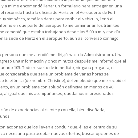
rse y a mí me encomendó llenar un formulario para entregar en una
el recorrido hasta la oficina de Hertz en el Aeropuerto de Fort
muy simpático, tomó los datos para recibir el vehículo, llenó el
nformó en qué parte del aeropuerto me terminarían los trámites
y me comentó que estaba trabajando desde las 5:00 a.m. y ese día
en la sede de Hertz en el aeropuerto, aún así conversó conmigo
 la persona que me atendió me dirigió hacia la Administradora. Una
 ingresó una información y cinco minutos después me informó que el
rqueado 105. Todo resuelto de inmediato, ninguna pregunta, ni
o que consideraba que sería un problema de varias horas se
icio telefónica (de nombre Christine), del empleado que me recibió el
uerto, en un problema con solución definitiva en menos de 40
 yo, al igual que mis acompañantes, quedamos impresionados
ión de experiencias al cliente y con ella, bien diseñada,
gunos:
on acciones que los lleven a concluir que, él es el centro de su
ianza necesaria para aceptar nuevas ofertas, buscar opciones de