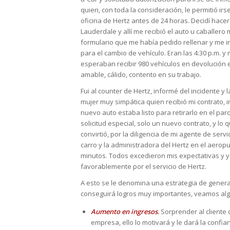
quien, con toda la consideración, le permitió i
oficina de Hertz antes de 24 horas. Decidí hacer 
Lauderdale y allí me recibió el auto u caballero 
formulario que me había pedido rellenar y me i
para el cambio de vehículo. Eran las 4:30 p.m. 
esperaban recibir 980 vehículos en devolución 
amable, cálido, contento en su trabajo.
Fui al counter de Hertz, informé del incidente y
mujer muy simpática quien recibió mi contrato,
nuevo auto estaba listo para retirarlo en el pa
solicitud especial, solo un nuevo contrato, y l
convirtió, por la diligencia de mi agente de serv
carro y la administradora del Hertz en el aerop
minutos. Todos excedieron mis expectativas y
favorablemente por el servicio de Hertz.
A esto se le denomina una estrategia de generac
conseguirá logros muy importantes, veamos al
Aumento en ingresos
.
Sorprender al cliente c
empresa, ello lo motivará y le dará la conf