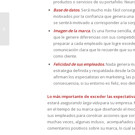
productos o servicios de su portafolio. Neu
Base de datos
.
Será mucho más fácil consegu
motivados por la confianza que genera una
¿Cómo evalúa el
se sentirá motivado a corresponder a la so
cliente tu servicio?: la
Imagen de la marca
.
Es una forma sencilla, 
importancia de saber
que le genere diferencias con sus competidor
mirar y es...
preparar a cada empleado que logre exceder 
comunicación clara que le recuerde que su 
como cliente.
Felicidad de sus empleados
.
Nada genera más
estrategia definida y respaldada desde la Di
afirman los especialistas en marketing, las 
consecuencia, si su entorno es feliz, eso de
Lo más importante de exceder las expectativa
estará
asegurando larga vida
para su empresa. N
en el tiempo de su marca que diseñando el mode
sus empleados para construir acciones que sorp
muchas veces, algunas incluso, acompañados d
comentarios positivos sobre su marca, lo cual 