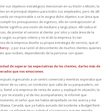
ir sus objetivos estratégicos mencionan en su Visión o Misión, la
ntes en el principal objetivo para todos sus empleados, pero de allí
ueda sin responsable o se le asigna dicho objetivo a un área que
, cumplir los presupuestos de ingresos, ello en contraposición al
ente significa una visión de mediano y largo plazo. Allí radica el
s, de prestar el servicio al cliente por silos y cada área de la
 según su propio criterio y no el de la empresa. Es tan
rea de la empresa diseñe su propia estrategia de servicio, que el
ltancy
– y por esa razón el descontento de muchos clientes quienes
trato que reciben, dependiendo de la persona con quien
esidad de superar las expectativas de los clientes, darles más de
sperados que nos emocionen.
 después ingresando a un centro comercial y mientras esperaba que
terior de su carro, un conductor que salía de su parqueadero, sin
o, llamé a la empresa de renta de autos y expliqué mi situación, la
r por mi estado y el de mis acompañantes, le informé que
momento, el señor que me había atropellado se me acerca y me
Ottawa, Canadá, que ya había avisado del incidente a Budget Rent-
ediato. Le informé de su solicitud a la persona que me atendía