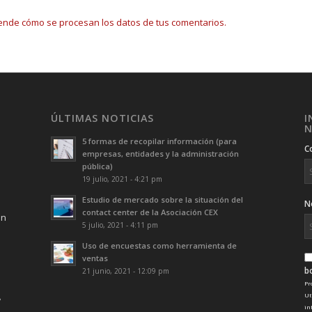
ende cómo se procesan los datos de tus comentarios.
ÚLTIMAS NOTICIAS
I
N
5 formas de recopilar información (para
C
empresas, entidades y la administración
pública)
19 julio, 2021 - 4:21 pm
Estudio de mercado sobre la situación del
N
contact center de la Asociación CEX
ón
5 julio, 2021 - 4:11 pm
Uso de encuestas como herramienta de
ventas
b
21 junio, 2021 - 12:09 pm
Pr
Ut
in