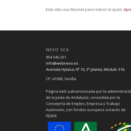
Este sitio usa Akismet para reducir el spam.
Apr
NEXO SCA
954 546 261
info@webnexo.es
Avenida Hytasa, Nº 10, 3ª planta, Módulo 316.
CP: 41006, Sevilla
Página web subvencionada por la administraci
de la Junta de Andalucía, concedida por la
Consejería de Empleo, Empresa y Trabajo
Autónomo, con fondos europeos a través de
FEDER