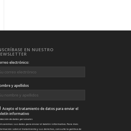
NSCRÍBASE EN NUESTRO
EWSLETTER
orreo electrónico:
ombre y apellidos
Acepto el tratamiento de datos para enviar el
oletín informativo
otección de datos personales
ilizaremos sus datos para enviar el boletín informativo. Para más
formación sobre el tratamiento y sus derechos, consulte la
política de