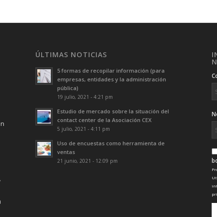
ÚLTIMAS NOTICIAS
I
N
5 formas de recopilar información (para
C
empresas, entidades y la administración
pública)
19 julio, 2021 - 4:21 pm
Estudio de mercado sobre la situación del
N
contact center de la Asociación CEX
ón
5 julio, 2021 - 4:11 pm
Uso de encuestas como herramienta de
ventas
b
21 junio, 2021 - 12:09 pm
Pr
Ut
in
pr