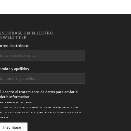
NSCRÍBASE EN NUESTRO
EWSLETTER
orreo electrónico:
ombre y apellidos
Acepto el tratamiento de datos para enviar el
oletín informativo
otección de datos personales
ilizaremos sus datos para enviar el boletín informativo. Para más
formación sobre el tratamiento y sus derechos, consulte la
política de
ivacidad
.