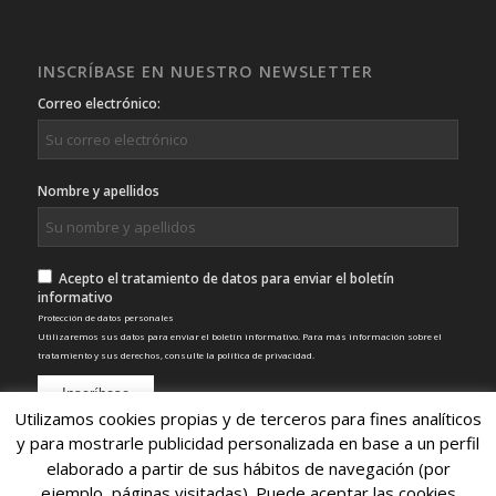
INSCRÍBASE EN NUESTRO NEWSLETTER
Correo electrónico:
Nombre y apellidos
Acepto el tratamiento de datos para enviar el boletín
informativo
Protección de datos personales
Utilizaremos sus datos para enviar el boletín informativo. Para más información sobre el
tratamiento y sus derechos, consulte la
política de privacidad
.
Utilizamos cookies propias y de terceros para fines analíticos
y para mostrarle publicidad personalizada en base a un perfil
elaborado a partir de sus hábitos de navegación (por
ejemplo, páginas visitadas). Puede aceptar las cookies