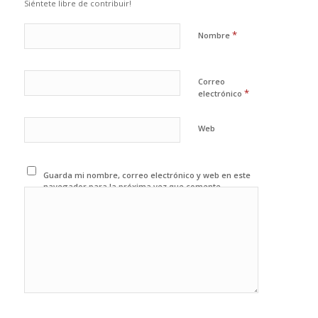
Siéntete libre de contribuir!
*
Nombre
Correo
*
electrónico
Web
Guarda mi nombre, correo electrónico y web en este
navegador para la próxima vez que comente.