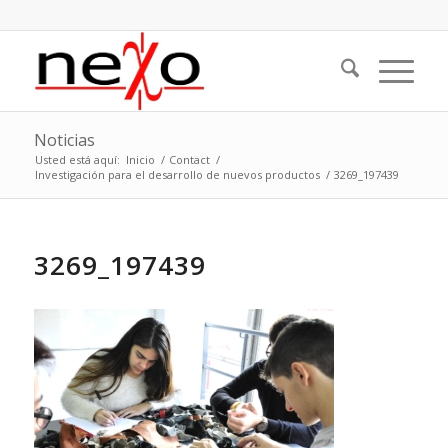
Noticias
Usted está aquí:
Inicio
/
Contact
/
Investigación para el desarrollo de nuevos productos
/
3269_197439
3269_197439