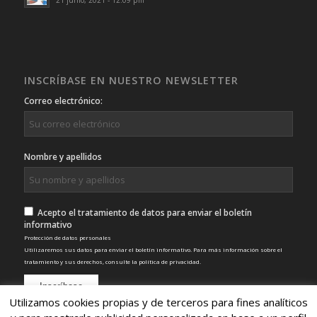
21 junio, 2021 - 12:09 pm
INSCRÍBASE EN NUESTRO NEWSLETTER
Correo electrónico:
Nombre y apellidos
Acepto el tratamiento de datos para enviar el boletín
informativo
Protección de datos personales
Utilizaremos sus datos para enviar el boletín informativo. Para más información sobre el
tratamiento y sus derechos, consulte la
política de privacidad
.
Utilizamos cookies propias y de terceros para fines analíticos