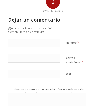
0
COMENTARIOS
Dejar un comentario
¿Quieres unirte a la conversación?
Siéntete libre de contribuir!
*
Nombre
Correo
*
electrónico
Web
Guarda mi nombre, correo electrónico y web en este
navegador para la próxima vez que comente.