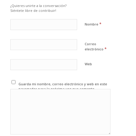
¿Quieres unirte a la conversación?
Siéntete libre de contribuir!
*
Nombre
Correo
*
electrónico
Web
Guarda mi nombre, correo electrónico y web en este
navegador para la próxima vez que comente.