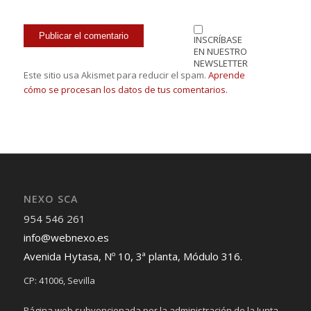
INSCRÍBASE
EN NUESTRO
NEWSLETTER
Este sitio usa Akismet para reducir el spam.
Aprende
cómo se procesan los datos de tus comentarios.
NEXO SCA
954 546 261
info@webnexo.es
Avenida Hytasa, Nº 10, 3ª planta, Módulo 316.
CP: 41006, Sevilla
Página web subvencionada por la administración de la Junta