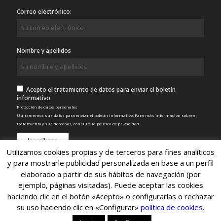
Correo electrónico:
Nombre y apellidos
Acepto el tratamiento de datos para enviar el boletín
informativo
Protección de datos personales
Utilizaremos sus datos para enviar el boletín informativo. Para más información sobre el
tratamiento y sus derechos, consulte la
política de privacidad
.
Utilizamos cookies propias y de terceros para fines analíticos
y para mostrarle publicidad personalizada en base a un perfil
elaborado a partir de sus hábitos de navegación (por
ejemplo, páginas visitadas). Puede aceptar las cookies
haciendo clic en el botón «Acepto» o configurarlas o rechazar
su uso haciendo clic en «Configurar»
política de cookies
.
© Copyright 2022 - Nexo SCA