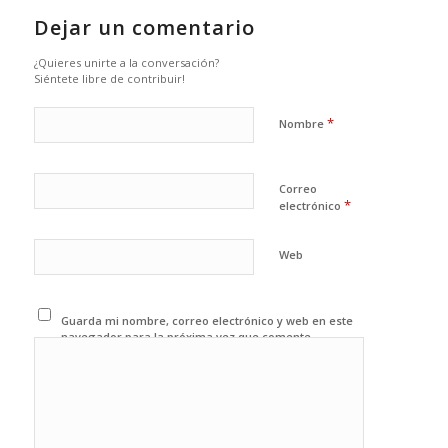
Dejar un comentario
¿Quieres unirte a la conversación?
Siéntete libre de contribuir!
*
Nombre
Correo
*
electrónico
Web
Guarda mi nombre, correo electrónico y web en este
navegador para la próxima vez que comente.