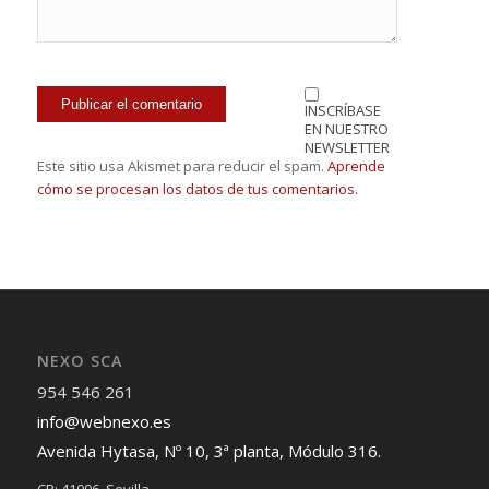
INSCRÍBASE
EN NUESTRO
NEWSLETTER
Este sitio usa Akismet para reducir el spam.
Aprende
cómo se procesan los datos de tus comentarios.
NEXO SCA
954 546 261
info@webnexo.es
Avenida Hytasa, Nº 10, 3ª planta, Módulo 316.