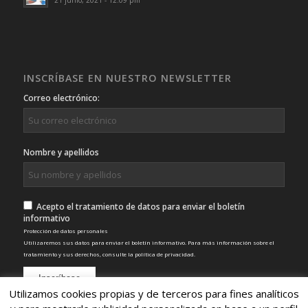
21 junio, 2021 - 12:09 pm
INSCRÍBASE EN NUESTRO NEWSLETTER
Correo electrónico:
Nombre y apellidos
Acepto el tratamiento de datos para enviar el boletín
informativo
Protección de datos personales
Utilizaremos sus datos para enviar el boletín informativo. Para más información sobre el
tratamiento y sus derechos, consulte la
política de privacidad
.
Utilizamos cookies propias y de terceros para fines analíticos