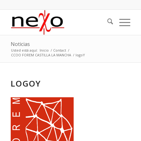
Noticias
Usted está aquí:
Inicio
/
Contact
/
CCOO FOREM CASTILLA LA MANCHA
/
logoY
LOGOY