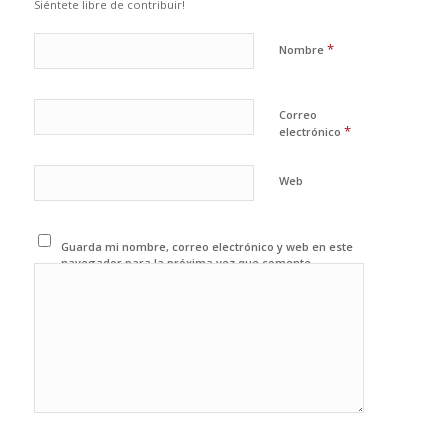
Siéntete libre de contribuir!
*
Nombre
Correo
*
electrónico
Web
Guarda mi nombre, correo electrónico y web en este
navegador para la próxima vez que comente.