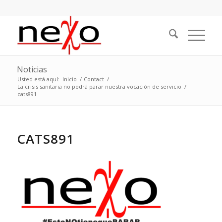
Noticias
Usted está aquí:
Inicio
/
Contact
/
La crisis sanitaria no podrá parar nuestra vocación de servicio
/
cats891
CATS891