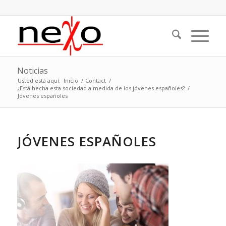
Noticias
Usted está aquí:
Inicio
/
Contact
/
¿Está hecha esta sociedad a medida de los jóvenes españoles?
/
Jóvenes españoles
JÓVENES ESPAÑOLES