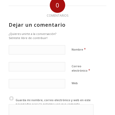
0
COMENTARIOS
Dejar un comentario
¿Quieres unirte a la conversación?
Siéntete libre de contribuir!
*
Nombre
Correo
*
electrónico
Web
Guarda mi nombre, correo electrónico y web en este
navegador para la próxima vez que comente.