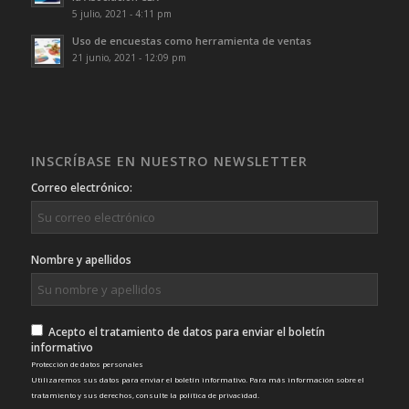
5 julio, 2021 - 4:11 pm
Uso de encuestas como herramienta de ventas
21 junio, 2021 - 12:09 pm
INSCRÍBASE EN NUESTRO NEWSLETTER
Correo electrónico:
Nombre y apellidos
Acepto el tratamiento de datos para enviar el boletín
informativo
Protección de datos personales
Utilizaremos sus datos para enviar el boletín informativo. Para más información sobre el
tratamiento y sus derechos, consulte la
política de privacidad
.