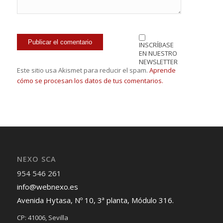
INSCRÍBASE
EN NUESTRO
NEWSLETTER
Este sitio usa Akismet para reducir el spam.
Aprende
cómo se procesan los datos de tus comentarios.
NEXO SCA
954 546 261
info@webnexo.es
Avenida Hytasa, Nº 10, 3ª planta, Módulo 316.
CP: 41006, Sevilla