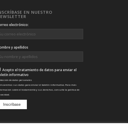
NSCRÍBASE EN NUESTRO
EWSLETTER
orreo electrónico:
ombre y apellidos
Acepto el tratamiento de datos para enviar el
oletín informativo
otección de datos personales
ilizaremos sus datos para enviar el boletín informativo. Para más
formación sobre el tratamiento y sus derechos, consulte la
política de
ivacidad
.