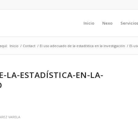
Inicio
Nexo
Servicio
aquí:
Inicio
/
Contact
/
El uso adecuado de la estadística en la investigación
/
El-us
-LA-ESTADÍSTICA-EN-LA-
O
AREZ VARELA