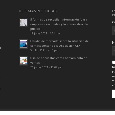
ÚLTIMAS NOTICIAS
I
N
5 formas de recopilar información (para
C
empresas, entidades y la administración
pública)
19 julio, 2021 - 4:21 pm
Estudio de mercado sobre la situación del
N
contact center de la Asociación CEX
ón
5 julio, 2021 - 4:11 pm
Uso de encuestas como herramienta de
ventas
b
21 junio, 2021 - 12:09 pm
Pr
Ut
in
pr