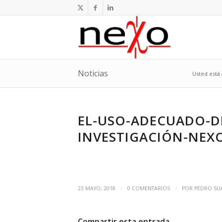
Noticias
Usted está 
EL-USO-ADECUADO-DE
INVESTIGACIÓN-NEX
/
/
23 MAYO, 2018
0 COMENTARIOS
POR
PEDRO SU
Compartir esta entrada