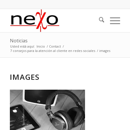
Noticias
Usted está aquí:
Inicio
/
Contact
/
7 consejos para la atención al cliente en redes sociales
/
images
IMAGES