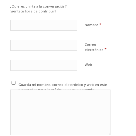
¿Quieres unirte a la conversación?
Siéntete libre de contribuir!
*
Nombre
Correo
*
electrónico
Web
Guarda mi nombre, correo electrónico y web en este
navegador para la próxima vez que comente.