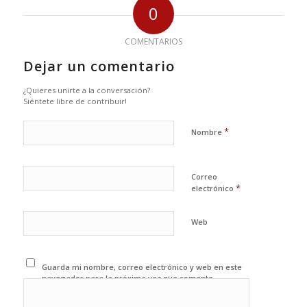
0
COMENTARIOS
Dejar un comentario
¿Quieres unirte a la conversación?
Siéntete libre de contribuir!
*
Nombre
Correo
*
electrónico
Web
Guarda mi nombre, correo electrónico y web en este
navegador para la próxima vez que comente.