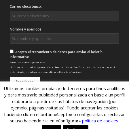
Correo electrónico:
Nombre y apellidos
Acepto el tratamiento de datos para enviar el boletín
informativo
Protección de datos personales
Utilizaremos sus datos para enviar el boletín informativo. Para más información sobre el
tratamiento y sus derechos, consulte la
política de privacidad
.
Utilizamos cookies propias y de terceros para fines analíticos
y para mostrarle publicidad personalizada en base a un perfil
elaborado a partir de sus hábitos de navegación (por
ejemplo, páginas visitadas). Puede aceptar las cookies
haciendo clic en el botón «Acepto» o configurarlas o rechazar
su uso haciendo clic en «Configurar»
política de cookies
.
© Copyright 2022 - Nexo SCA
Inicio
Servicios
Clientes
Noticias
Contacto