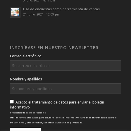
5 julio, 2021 - 4:11 pm
Uso de encuestas como herramienta de ventas
21 junio, 2021 - 12:09 pm
INSCRÍBASE EN NUESTRO NEWSLETTER
Correo electrónico:
Nombre y apellidos
Acepto el tratamiento de datos para enviar el boletín
informativo
Protección de datos personales
Utilizaremos sus datos para enviar el boletín informativo. Para más información sobre el
tratamiento y sus derechos, consulte la
política de privacidad
.