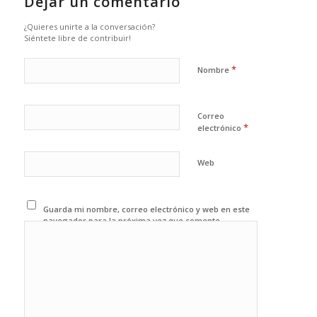
Dejar un comentario
¿Quieres unirte a la conversación?
Siéntete libre de contribuir!
*
Nombre
Correo
*
electrónico
Web
Guarda mi nombre, correo electrónico y web en este
navegador para la próxima vez que comente.