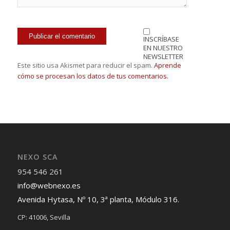
INSCRÍBASE
EN NUESTRO
NEWSLETTER
Este sitio usa Akismet para reducir el spam.
Aprende
cómo se procesan los datos de tus comentarios.
NEXO SCA
954 546 261
info@webnexo.es
Avenida Hytasa, Nº 10, 3ª planta, Módulo 316.
CP: 41006, Sevilla