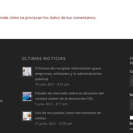
ende cómo se procesan los datos de tus comentarios.
ÚLTIMAS NOTICIAS
I
N
5 formas de recopilar información (para
C
empresas, entidades y la administración
pública)
19 julio, 2021 - 4:21 pm
Estudio de mercado sobre la situación del
N
contact center de la Asociación CEX
ón
5 julio, 2021 - 4:11 pm
Uso de encuestas como herramienta de
ventas
b
21 junio, 2021 - 12:09 pm
Pr