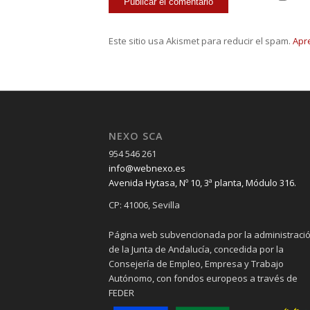
Este sitio usa Akismet para reducir el spam.
Apr
NEXO SCA
954 546 261
info@webnexo.es
Avenida Hytasa, Nº 10, 3ª planta, Módulo 316.
CP: 41006, Sevilla
Página web subvencionada por la administraci
de la Junta de Andalucía, concedida por la
Consejería de Empleo, Empresa y Trabajo
Autónomo, con fondos europeos a través de
FEDER