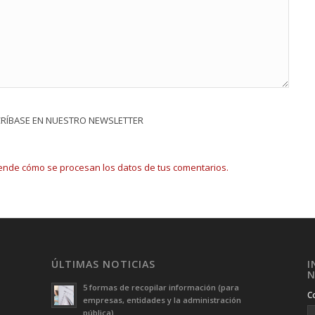
CRÍBASE EN NUESTRO NEWSLETTER
ende cómo se procesan los datos de tus comentarios.
ÚLTIMAS NOTICIAS
I
N
5 formas de recopilar información (para
C
empresas, entidades y la administración
pública)