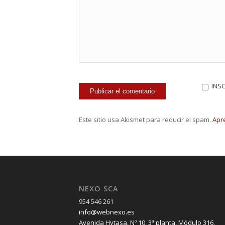
INS
Este sitio usa Akismet para reducir el spam.
Apr
NEXO SCA
954 546 261
info@webnexo.es
Avenida Hytasa, Nº 10, 3ª planta, Módulo 316.