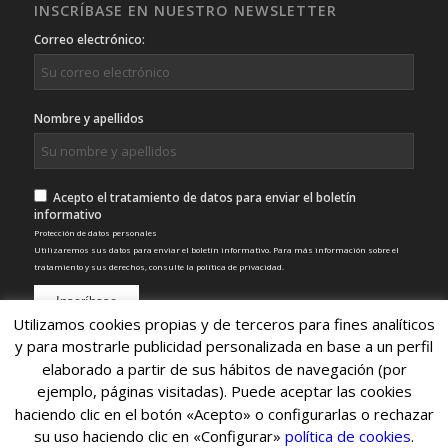
INSCRÍBASE EN NUESTRO NEWSLETTER
Correo electrónico:
Nombre y apellidos
Acepto el tratamiento de datos para enviar el boletín
informativo
Protección de datos personales
Utilizaremos sus datos para enviar el boletín informativo. Para más información sobre el
tratamiento y sus derechos, consulte la
política de privacidad
.
Utilizamos cookies propias y de terceros para fines analíticos
y para mostrarle publicidad personalizada en base a un perfil
elaborado a partir de sus hábitos de navegación (por
ejemplo, páginas visitadas). Puede aceptar las cookies
haciendo clic en el botón «Acepto» o configurarlas o rechazar
su uso haciendo clic en «Configurar»
política de cookies
.
© Copyright 2022 - Nexo SCA