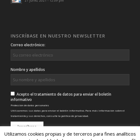
21 junio, 2021 - 12:09 pm
INSCRÍBASE EN NUESTRO NEWSLETTER
Correo electrónico:
Nombre y apellidos
Acepto el tratamiento de datos para enviar el boletín
informativo
Protección de datos personales
Utilizaremos sus datos para enviar el boletín informativo. Para más información sobre el
tratamiento y sus derechos, consulte la
política de privacidad
.
Utilizamos cookies propias y de terceros para fines analíticos