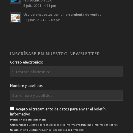
la Asociación CEX
5 julio, 2021 - 4:11 pm
Uso de encuestas como herramienta de ventas
21 junio, 2021 - 12:09 pm
INSCRÍBASE EN NUESTRO NEWSLETTER
Correo electrónico:
Nombre y apellidos
Acepto el tratamiento de datos para enviar el boletín
informativo
Protección de datos personales
Utilizaremos sus datos para enviar el boletín informativo. Para más información sobre el
tratamiento y sus derechos, consulte la
política de privacidad
.