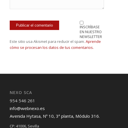
INSCRÍBASE
EN NUESTRO
NEWSLETTER
Este sitio usa Akismet para reducir el spam.
Aprende
cómo se procesan los datos de tus comentarios.
NEXO SCA
954 546 261
info@webnexo.es
Avenida Hytasa, Nº 10, 3ª planta, Módulo 316.
CP: 41006, Sevilla