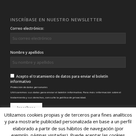
INSCRÍBASE EN NUESTRO NEWSLETTER
Correo electrónico:
Nombre y apellidos
Acepto el tratamiento de datos para enviar el boletín
informativo
Protección de datos personales
Utilizaremos sus datos para enviar el boletín informativo. Para más información sobre el
tratamiento y sus derechos, consulte la
política de privacidad
.
Utilizamos cookies propias y de terceros para fines analíticos
y para mostrarle publicidad personalizada en base a un perfil
elaborado a partir de sus hábitos de navegación (por
ejemplo, páginas visitadas). Puede aceptar las cookies