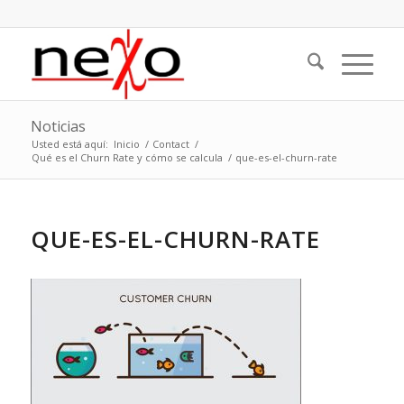
Noticias
Usted está aquí:
Inicio
/
Contact
/
Qué es el Churn Rate y cómo se calcula
/
que-es-el-churn-rate
QUE-ES-EL-CHURN-RATE